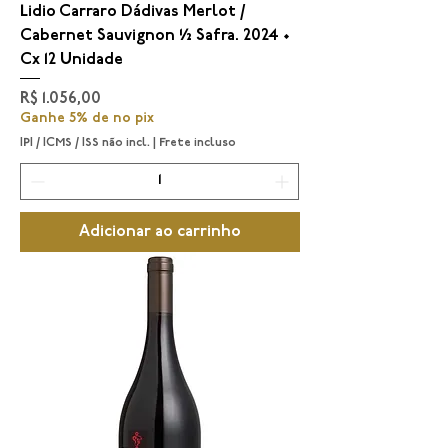
Lidio Carraro Dádivas Merlot /
Cabernet Sauvignon ½ Safra. 2024 •
Cx 12 Unidade
Preço
R$ 1.056,00
Ganhe 5% de no pix
IPI / ICMS / ISS não incl.
|
Frete incluso
Adicionar ao carrinho