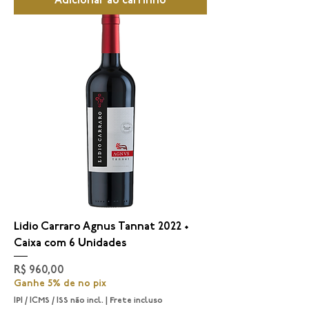
Adicionar ao carrinho
Lidio Carraro Agnus Tannat 2022 •
Caixa com 6 Unidades
Preço
R$ 960,00
Ganhe 5% de no pix
IPI / ICMS / ISS não incl.
|
Frete incluso