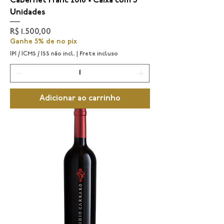
Cabernet Franc 2018 • Caixa com 3
Unidades
Preço
R$ 1.500,00
Ganhe 5% de no pix
IPI / ICMS / ISS não incl.
|
Frete incluso
Adicionar ao carrinho