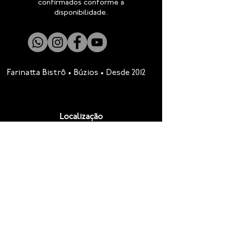
confirmados conforme a
disponibilidade.
Farinatta Bistrô • Búzios • Desde 2012
Localização
Temos o maior prazer em recebê-lo e
proporcionar uma experiência
gastronômica acolhedora, autoral e
inesquecível.
Esperamos você em Búzios.
•
Avenida Enseada do Albatroz, 116,
Albatroz
Armação dos Búzios - Rio de Janeiro
CEP 28.952-740