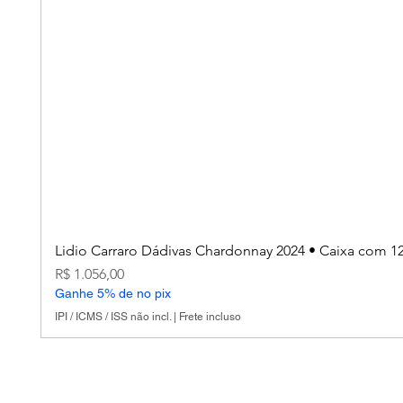
Lidio Carraro Dádivas Chardonnay 2024 • Caixa com 1
Preço
R$ 1.056,00
Ganhe 5% de no pix
IPI / ICMS / ISS não incl.
|
Frete incluso