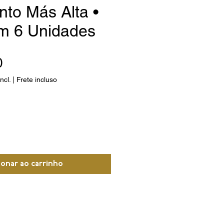
into Más Alta •
m 6 Unidades
Preço
0
ncl.
|
Frete incluso
ionar ao carrinho