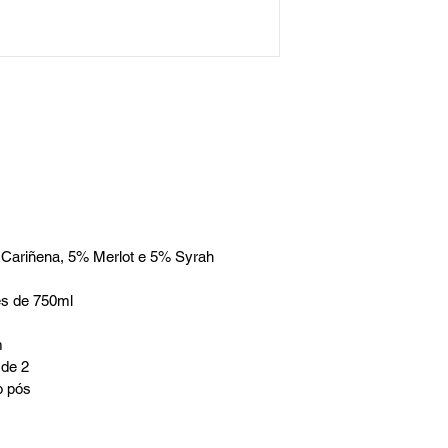
Cariñena, 5% Merlot e 5% Syrah
es de 750ml
m
 de 2
o pós