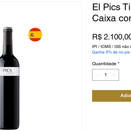
El Pics T
Caixa co
R$ 2.100,0
IPI / ICMS / ISS não i
Ganhe 5% de no pix
Quantidade
*
Adic