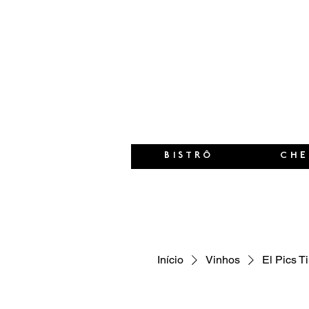
BISTRÔ
CHE
Início
Vinhos
El Pics T