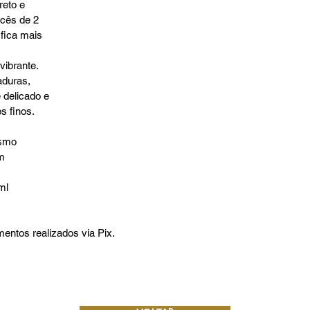
eto e
ncês de 2
fica mais
ibrante.
aduras,
 delicado e
s finos.
esmo
om
ml
ntos realizados via Pix.