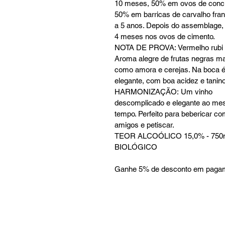
10 meses, 50% em ovos de concr
50% em barricas de carvalho fra
a 5 anos. Depois do assemblage, 
4 meses nos ovos de cimento.
NOTA DE PROVA: Vermelho rubi v
Aroma alegre de frutas negras m
como amora e cerejas. Na boca é
elegante, com boa acidez e tanino
HARMONIZAÇÃO: Um vinho
descomplicado e elegante ao m
tempo. Perfeito para bebericar c
amigos e petiscar.
TEOR ALCOÓLICO 15,0% - 750
BIOLÓGICO
Ganhe 5% de desconto em pagame