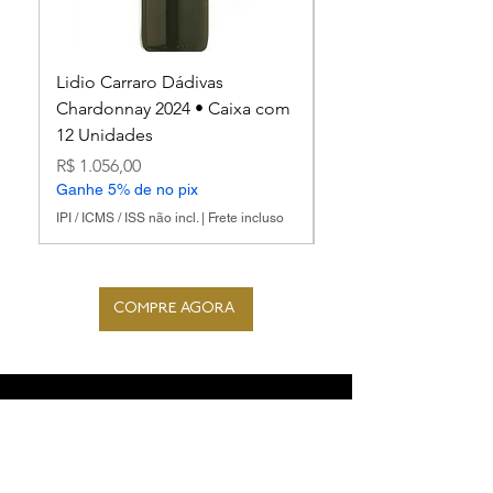
Lidio Carraro Dádivas
Lidio Carraro Espum
Chardonnay 2024 • Caixa com
Nature
12 Unidades
Preço
R$ 1.248,00
Preço
Ganhe 5% de no pix
R$ 1.056,00
Ganhe 5% de no pix
IPI / ICMS / ISS não incl.
IPI / ICMS / ISS não incl.
|
Frete incluso
COMPRE AGORA
Contato
Tel.:
(22) 2623-1934
Tel.: (22) 99909-7208