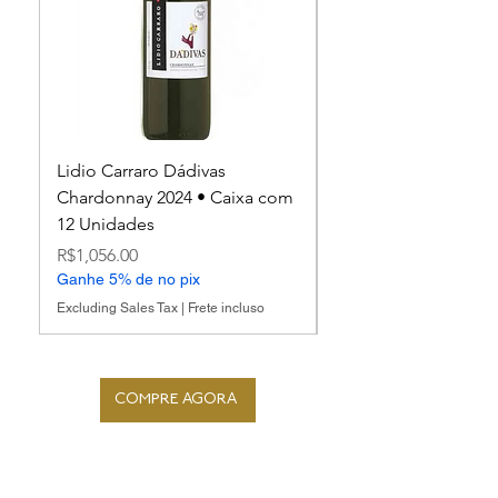
Lidio Carraro Dádivas
Lidio Carraro Espum
Chardonnay 2024 • Caixa com
Nature
12 Unidades
Price
R$1,248.00
Price
Ganhe 5% de no pix
R$1,056.00
Ganhe 5% de no pix
Excluding Sales Tax
Excluding Sales Tax
|
Frete incluso
COMPRE AGORA