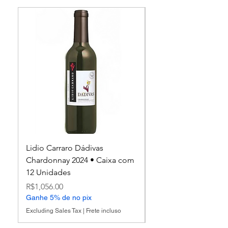
Lidio Carraro Dádivas
Lidio Carraro Espum
Chardonnay 2024 • Caixa com
Nature
12 Unidades
Price
R$1,248.00
Price
Ganhe 5% de no pix
R$1,056.00
Ganhe 5% de no pix
Excluding Sales Tax
Excluding Sales Tax
|
Frete incluso